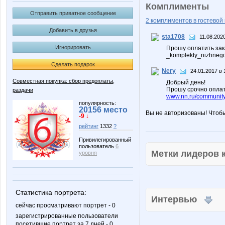
Комплименты
Отправить приватное сообщение
2 комплиментов в гостевой 
Добавить в друзья
sta1708
11.08.202
Игнорировать
Прошу оплатить зака
_komplekty_nizhneg
Сделать подарок
Nery
24.01.2017 в 
Совместная покупка: сбор предоплаты,
Добрый день!
Прошу срочно оплат
раздачи
www.nn.ru/community
популярность:
20156 место
Вы не авторизованы! Чтоб
-9 ↓
рейтинг
1332
?
Привилегированный
пользователь
6
Метки лидеров
уровня
Статистика портрета:
Интервью
сейчас просматривают портрет - 0
зарегистрированные пользователи
посетившие портрет за 7 дней - 0